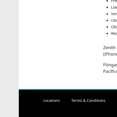
Pre
Lla
Ver
Ubi
Obt
Rec
Zenith
(iPhon
Póngase
Pacífic
Locations
Terms & Conditions