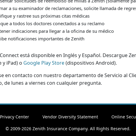
sentar solicitudes de reembolso de millas a Zenith (solamente par
mar a su examinador de reclamaciones, solicite llamada de regre
ifique y rastree sus próximas citas médicas
que a todos los doctores conectados a su reclamo
ener indicaciones para llegar a la oficina de su médico
ibe notificaciones importantes de Zenith
 Connect está disponible en Inglés y Español. Descargue Ze
e y iPad) o
Google Play Store
(dispositivos Android).
 en contacto con nuestro departamento de Servicio al Clien
o, de lunes a viernes con cualquier pregunta.
Privacy Center
Vendor Diversity Statement
Online Secu
© 2009-2026 Zenith Insurance Company. All Rights Reserved.